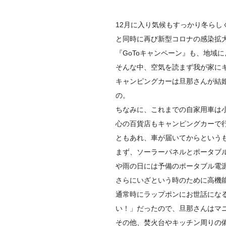
12月に入り気候もすっかり冬らし
と同時に再び新型コロナの感染拡
『GoToキャンペーン』も、
地域に
そんな中、
空気を読まず我が家に
キャンピングカーは旦那さんが結
の。
ちなみに、
これまでの自家用車は
心の
百貨店もキャンピングカーで
ともあれ、車が届いてからという
まず、ソーラーパネルとポータブ
や雨の日には予備のポータブル電
さらにいざという時のために高機
通常時にラップポンにお世話にな
い！」だったので、
旦那さんはマ
その他、焚火台やキッチン周りの