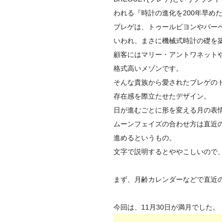
われる『
時計の進化を200年早め
ブレゲは、トゥールビヨンやパー
いわれ、
まさに機械式時計の礎を
顧客にはマリー・
アントワネット
格式高いメゾンです。
そんな貴族から愛されたブレゲの
存在感を際立たせたデザイ
ン。
日が進むごとに形を変える月の表
ムーンフェイズの合わせ方は直近
進めるというも
の。
文字で説明するとややこしいので、
まず、月齢カレンダーなどで直近
今回は、11月30日が満月でした。