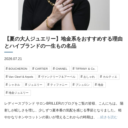
【夏の大人ジュエリー】地金系をおすすめする理由
とハイブランドの一生もの名品
2026.07.21
BOUCHERON
CARTIER
CHANEL
TIFFANY & Co.
Van Cleef & Arpels
ヴァンクリーフ＆アーペル
おしゃれ
カルティエ
シャネル
ジュエリー
ティファニー
ブシュロン
地金
地金ジュエリー
レディースブランド サロンBRILLERのブログをご覧の皆様、こんにちは。 陽
射しが眩しさを増し、少しずつ夏本番の気配を感じる季節となりました。 軽
やかなリネンやコットンの装いが増えるこれからの時期は、
…続きを読む