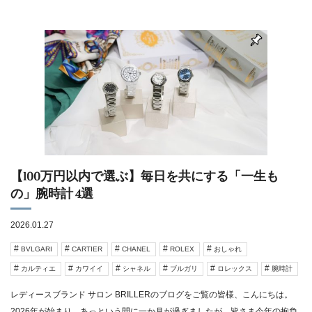
【100万円以内で選ぶ】毎日を共にする「一生も
の」腕時計 4選
2026.01.27
BVLGARI
CARTIER
CHANEL
ROLEX
おしゃれ
カルティエ
カワイイ
シャネル
ブルガリ
ロレックス
腕時計
レディースブランド サロン BRILLERのブログをご覧の皆様、こんにちは。
2026年が始まり、あっという間に一か月が過ぎましたが、皆さま今年の抱負