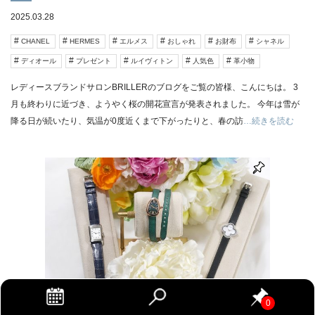
2025.03.28
CHANEL
HERMES
エルメス
おしゃれ
お財布
シャネル
ディオール
プレゼント
ルイヴィトン
人気色
革小物
レディースブランドサロンBRILLERのブログをご覧の皆様、こんにちは。 3
月も終わりに近づき、ようやく桜の開花宣言が発表されました。 今年は雪が
降る日が続いたり、気温が0度近くまで下がったりと、春の訪
…続きを読む
骨格タイプ別に似合う時計とは？タイプ別に3点ず
0