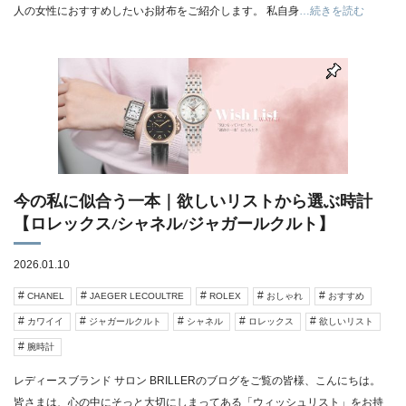
人の女性におすすめしたいお財布をご紹介します。 私自身
…続きを読む
今の私に似合う一本｜欲しいリストから選ぶ時計
【ロレックス/シャネル/ジャガールクルト】
2026.01.10
CHANEL
JAEGER LECOULTRE
ROLEX
おしゃれ
おすすめ
カワイイ
ジャガールクルト
シャネル
ロレックス
欲しいリスト
腕時計
レディースブランド サロン BRILLERのブログをご覧の皆様、こんにちは。
皆さまは、心の中にそっと大切にしまってある「ウィッシュリスト」をお持