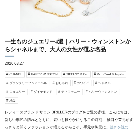
一生ものジュエリー4選｜ハリー・ウィンストンか
らシャネルまで、大人の女性が選ぶ名品
2026.03.27
CHANEL
HARRY WINSTON
TIFFANY & Co.
Van Cleef & Arpels
ヴァンクリーフ＆アーペル
おしゃれ
カワイイ
シャネル
ジュエリー
ダイヤモンド
ティファニー
ハリーウィンストン
地金
レディースブランド サロン BRILLERのブログをご覧の皆様、こんにちは。
新しい季節の訪れとともに、装いも軽やかになるこの時期。 袖口や首元がす
っきりと開くファッションが増えるからこそ、手元や胸元に
…続きを読む