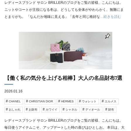
レディースブランド サロン BRILLERのブログをご覧の皆様、こんにちは。
ニットやコートが主役になる冬は、どうしても全体がやわらかく、無難にま
とまりがち。 「なんだか地味に見える」「去年と同じ格好な
…続きを読む
【働く私の気分を上げる相棒】大人の名品財布7選
2026.01.16
CHANEL
CHRISTIAN DIOR
HERMES
ウォレット
エルメス
おしゃれ
お財布
カワイイ
シャネル
ディオール
財布
レディースブランド サロン BRILLERのブログをご覧の皆様、こんにちは。
毎日使うアイテムこそ、アップデートした時の喜びはひとしお。 本日は、大