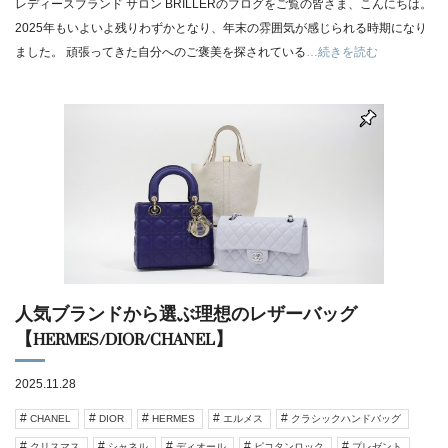
レディースブランド サロン BRILLERのブログをご覧の皆さま、こんにちは。
2025年もいよいよ残りわずかとなり、年末の雰囲気が感じられる時期になり
ました。 頑張ってきた自分へのご褒美を探されている
…続きを読む
人気ブランドから選ぶ理想のレザーバッグ
【HERMES/DIOR/CHANEL】
2025.11.28
CHANEL
DIOR
HERMES
エルメス
クラシックハンドバッグ
クリスマス
シャネル
ディオール
ピコタンロック
プレゼント