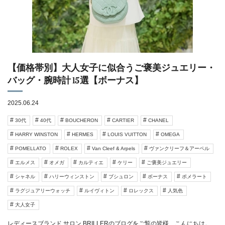
【価格帯別】大人女子に似合うご褒美ジュエリー・
バッグ・腕時計 15選【ボーナス】
2025.06.24
30代
40代
BOUCHERON
CARTIER
CHANEL
HARRY WINSTON
HERMES
LOUIS VUITTON
OMEGA
POMELLATO
ROLEX
Van Cleef & Arpels
ヴァンクリーフ＆アーペル
エルメス
オメガ
カルティエ
ケリー
ご褒美ジュエリー
シャネル
ハリーウィンストン
ブシュロン
ボーナス
ポメラート
ラグジュアリーウォッチ
ルイヴィトン
ロレックス
人気色
大人女子
レディースブランド サロン BRILLERのブログをご覧の皆様、こんにちは。