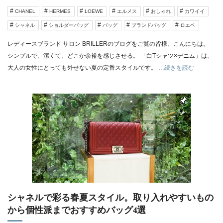
CHANEL
HERMES
LOEWE
エルメス
おしゃれ
カワイイ
シャネル
ショルダーバッグ
バッグ
ブランドバッグ
ロエベ
レディースブランド サロン BRILLERのブログをご覧の皆様、こんにちは。
シンプルで、潔くて、どこか余裕を感じさせる。 「白Tシャツ×デニム」は、
大人の女性にとっても外せない夏の定番スタイルです。
…続きを読む
シャネルで彩る春夏スタイル。取り入れやすいもの
から個性派までおすすめバッグ4選