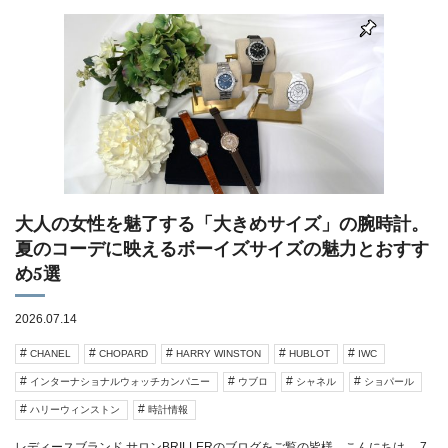
大人の女性を魅了する「大きめサイズ」の腕時計。
夏のコーデに映えるボーイズサイズの魅力とおすす
め5選
2026.07.14
CHANEL
CHOPARD
HARRY WINSTON
HUBLOT
IWC
インターナショナルウォッチカンパニー
ウブロ
シャネル
ショパール
ハリーウィンストン
時計情報
レディースブランド サロンBRILLERのブログをご覧の皆様、こんにちは。 7