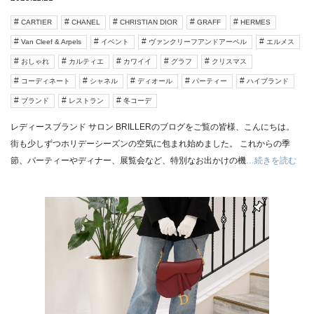
CARTIER
CHANEL
CHRISTIAN DIOR
GRAFF
HERMES
Van Cleef & Arpels
イベント
ヴァンクリーフアンドアーペル
エルメス
おしゃれ
カルティエ
カワイイ
グラフ
クリスマス
コーディネート
シャネル
ディオール
パーティー
ハイブランド
ブランド
レストラン
冬コーデ
レディースブランド サロン BRILLERのブログをご覧の皆様、こんにちは。
街も少しずつホリデーシーズンの空気に包まれ始めました。 これからの季
節、パーティーやディナー、展覧会など、特別なお出かけの機
…続きを読む