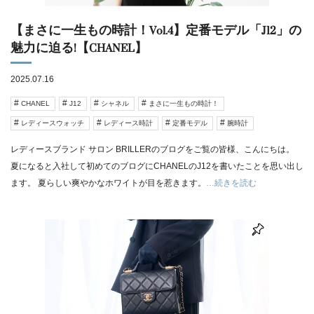
【まさに一生もの時計！Vol.4】定番モデル「J12」の
魅力に迫る!【CHANEL】
2025.07.16
CHANEL
J12
シャネル
まさに一生もの時計！
レディースウォッチ
レディース時計
定番モデル
腕時計
レディースブランド サロン BRILLERのブログをご覧の皆様、こんにちは。
夏になると入社して初めてのブログにCHANELのJ12を書いたことを思い出し
ます。 夏らしい爽やかなホワイトが目を惹きます。
…続きを読む