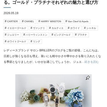
る。ゴールド・プラチナそれぞれの魅力と選び方
2026.05.19
CARTIER
CHANEL
HARRY WINSTON
Van Cleef & Arpels
イエローゴールド
ヴァンクリ
カルティエ
カワイイ
シャネル
ジュエリー
ハリーウィンストン
ピンクゴールド
プラチナ
ホワイトゴールド
リング
レディースブランド サロン BRILLERのブログをご覧の皆様、こんにちは。
日差しが強くなる日も増え、装いにも軽やかさや華やかさを取り入れたくな
る季節となりましたが、いかがお過ごしでしょうか。 ジュエ
…続きを読む