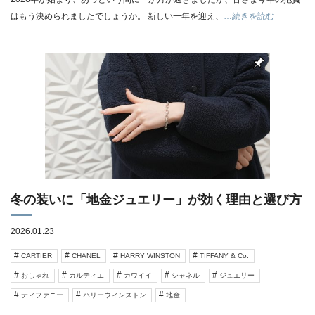
はもう決められましたでしょうか。 新しい一年を迎え、
…続きを読む
冬の装いに「地金ジュエリー」が効く理由と選び方
2026.01.23
CARTIER
CHANEL
HARRY WINSTON
TIFFANY & Co.
おしゃれ
カルティエ
カワイイ
シャネル
ジュエリー
ティファニー
ハリーウィンストン
地金