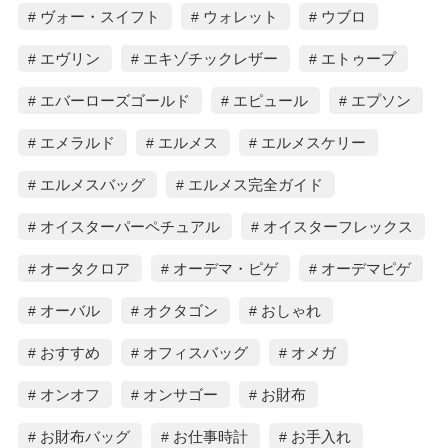
ヴォー・スイフト
ウォレット
ウブロ
エヴリン
エキゾチックレザー
エトゥープ
エバーローズゴールド
エピュール
エプソン
エメラルド
エルメス
エルメスケリー
エルメスバッグ
エルメス完全ガイド
オイスターパーペチュアル
オイスターフレックス
オータクロア
オーデマ・ピゲ
オーデマピゲ
オーバル
オクタゴン
おしゃれ
おすすめ
オフィスバッグ
オメガ
オンオフ
オンサゴー
お財布
お財布バッグ
お仕事時計
お手入れ