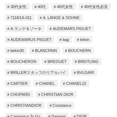
30代女性
40代
40代女性
40代女性必見
7118/1A-011
A. LANGE & SOHNE
A.ランゲ＆ゾーネ
AUDEMARS PIGUET
AUDEMARUS PIGUET
bag
birkin
birkin30
BLANCPAIN
BOUCHERN
BOUCHERON
BREGUET
BREITLING
BRILLERスタッフのリアルバイ
BVLGARI
CARTIER
CHANEL
CHANEL22
CHOPARD
CHRISTIAN DIOR
CHRISTIANDIOR
Constance
Constance To Go
Damiani
DIOR