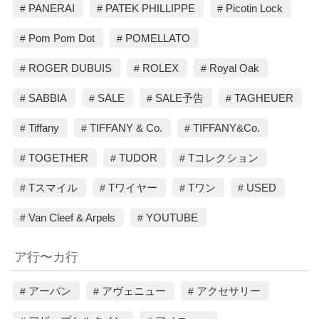
PANERAI
PATEK PHILLIPPE
Picotin Lock
Pom Pom Dot
POMELLATO
ROGER DUBUIS
ROLEX
Royal Oak
SABBIA
SALE
SALE予告
TAGHEUER
Tiffany
TIFFANY & Co.
TIFFANY&Co.
TOGETHER
TUDOR
Tコレクション
Tスマイル
Tワイヤー
Tワン
USED
Van Cleef & Arpels
YOUTUBE
ア行〜カ行
アーバン
アヴェニュー
アクセサリー