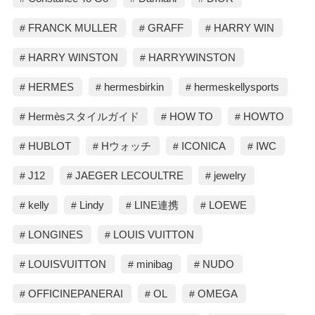
FRANCK MULLER
GRAFF
HARRY WIN
HARRY WINSTON
HARRYWINSTON
HERMES
hermesbirkin
hermeskellysports
Hermèsスタイルガイド
HOW TO
HOWTO
HUBLOT
Hウォッチ
ICONICA
IWC
J12
JAEGER LECOULTRE
jewelry
kelly
Lindy
LINE連携
LOEWE
LONGINES
LOUIS VUITTON
LOUISVUITTON
minibag
NUDO
OFFICINEPANERAI
OL
OMEGA