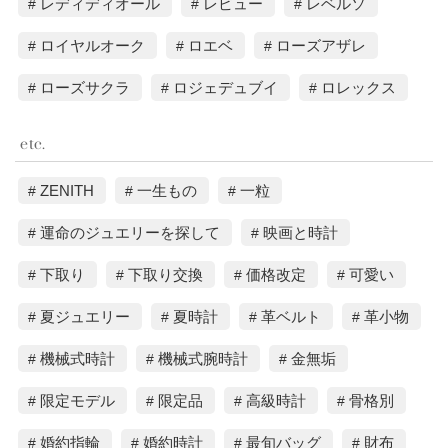
レディディオール
レビュー
レベルソ
ロイヤルオーク
ロエベ
ローズアザレ
ローズサクラ
ロジェデュブイ
ロレックス
etc.
ZENITH
一生もの
一粒
運命のジュエリーを探して
映画と時計
下取り
下取り交換
価格改定
可愛い
夏ジュエリー
夏時計
革ベルト
革小物
機械式時計
機械式腕時計
金無垢
限定モデル
限定品
高級時計
骨格別
婚約指輪
婚約時計
最旬バッグ
財布