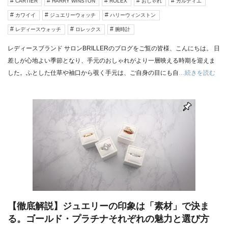
CARTIER
HARRY WINSTON
ROLEX
おしゃれ
カルティエ
カワイイ
ジュエリーウォッチ
ハリーウィンストン
レディースウォッチ
ロレックス
腕時計
レディースブランド サロンBRILLERのブログをご覧の皆様、こんにちは。 日
差しが心地よい季節となり、手元のおしゃれがより一層映える時期を迎えま
した。ふとした仕草や袖口から覗く手元は、ご自身の目にも自
…続きを読む
【徹底解説】ジュエリーの印象は「素材」で決ま
る。ゴールド・プラチナそれぞれの魅力と選び方