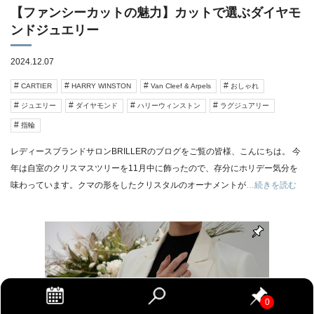
【ファンシーカットの魅力】カットで選ぶダイヤモ
ンドジュエリー
2024.12.07
CARTIER
HARRY WINSTON
Van Cleef & Arpels
おしゃれ
ジュエリー
ダイヤモンド
ハリーウィンストン
ラグジュアリー
指輪
レディースブランドサロンBRILLERのブログをご覧の皆様、こんにちは。 今
年は自室のクリスマスツリーを11月中に飾ったので、存分にホリデー気分を
味わっています。クマの形をしたクリスタルのオーナメントが
…続きを読む
0