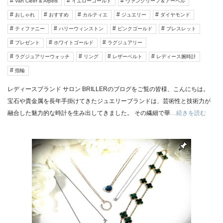
Van Cleef & Arpels
イエローゴールド
ヴァンクリーフ＆アーペル
おしゃれ
おすすめ
カルティエ
ジュエリー
ダイヤモンド
ティファニー
ハリーウィンストン
ピンクゴールド
ブレスレット
プレゼント
ホワイトゴールド
ラグジュアリー
ラグジュアリーウォッチ
リング
レザーベルト
レディース腕時計
指輪
レディースブランド サロン BRILLERのブログをご覧の皆様、こんにちは。
宝石や貴金属を長年手掛けてきたジュエリーブランドは、芸術性と技術力が
融合した魅力的な時計を生み出してきました。 その繊細で華
…続きを読む