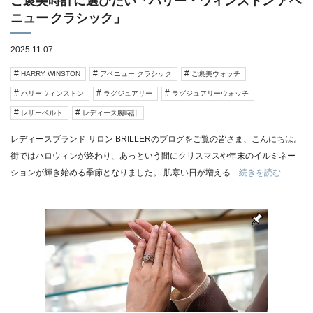
ご褒美時計に選びたい「ハリー・ウィンストン アベ
ニュー クラシック」
2025.11.07
HARRY WINSTON
アベニュー クラシック
ご褒美ウォッチ
ハリーウィンストン
ラグジュアリー
ラグジュアリーウォッチ
レザーベルト
レディース腕時計
レディースブランド サロン BRILLERのブログをご覧の皆さま、こんにちは。
街ではハロウィンが終わり、あっという間にクリスマスや年末のイルミネー
ションが輝き始める季節となりました。 肌寒い日が増える
…続きを読む