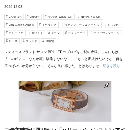
2025.12.02
CARTIER
GRAFF
HARRY WINSTON
TIFFANY & Co.
Van Cleef & Arpels
イヤリング
ヴァンクリーフ＆アーペル
おしゃれ
カルティエ
カワイイ
グラフ
ティファニー
ハリーウィンストン
ピアス
ブランド
骨格別
レディースブランド サロン BRILLERのブログをご覧の皆様、こんにちは。
「このピアス、なんか顔に馴染まないな…」「もっと垢抜けたいけど、何を
選べばいいか分からない」 そんな風に感じたことはありませ
…続きを読む