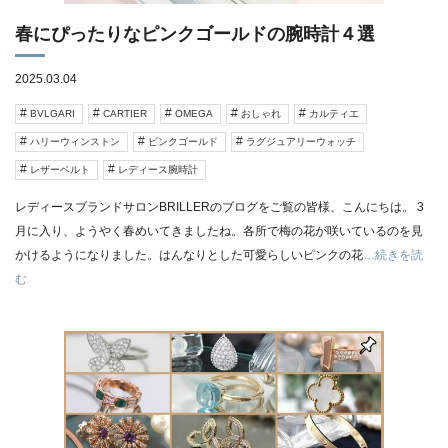
春にぴったりなピンクゴールドの腕時計４選
2025.03.04
BVLGARI
CARTIER
OMEGA
おしゃれ
カルティエ
ハリーウィンストン
ピンクゴールド
ラグジュアリーウォッチ
レザーベルト
レディース腕時計
レディースブランドサロンBRILLERのブログをご覧の皆様、こんにちは。 3
月に入り、ようやく春めいてきましたね。各所で梅の花が咲いているのを見
かけるようになりました。はんなりとした可愛らしいピンクの花
…続きを読
む