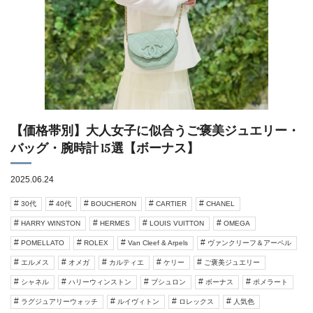
【価格帯別】大人女子に似合うご褒美ジュエリー・
バッグ・腕時計 15選【ボーナス】
2025.06.24
30代
40代
BOUCHERON
CARTIER
CHANEL
HARRY WINSTON
HERMES
LOUIS VUITTON
OMEGA
POMELLATO
ROLEX
Van Cleef & Arpels
ヴァンクリーフ＆アーペル
エルメス
オメガ
カルティエ
ケリー
ご褒美ジュエリー
シャネル
ハリーウィンストン
ブシュロン
ボーナス
ポメラート
ラグジュアリーウォッチ
ルイヴィトン
ロレックス
人気色