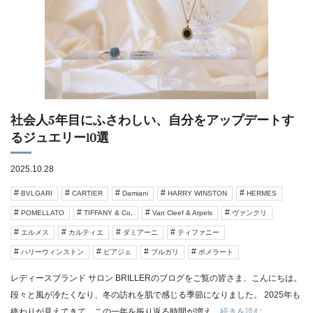
社会人5年目にふさわしい、自分をアップデートす
るジュエリー10選
2025.10.28
BVLGARI
CARTIER
Damiani
HARRY WINSTON
HERMES
POMELLATO
TIFFANY & Co.
Van Cleef & Arpels
ヴァンクリ
エルメス
カルティエ
ダミアーニ
ティファニー
ハリーウィンストン
ピアジェ
ブルガリ
ポメラート
レディースブランド サロン BRILLERのブログをご覧の皆さま、こんにちは。
段々と風が冷たくなり、冬の訪れを肌で感じる季節になりました。 2025年も
終わりが見えてきて、この一年を振り返る時間が増え
…続きを読む