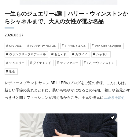
一生ものジュエリー4選｜ハリー・ウィンストンか
らシャネルまで、大人の女性が選ぶ名品
2026.03.27
CHANEL
HARRY WINSTON
TIFFANY & Co.
Van Cleef & Arpels
ヴァンクリーフ＆アーペル
おしゃれ
カワイイ
シャネル
ジュエリー
ダイヤモンド
ティファニー
ハリーウィンストン
地金
レディースブランド サロン BRILLERのブログをご覧の皆様、こんにちは。
新しい季節の訪れとともに、装いも軽やかになるこの時期。 袖口や首元がす
っきりと開くファッションが増えるからこそ、手元や胸元に
…続きを読む