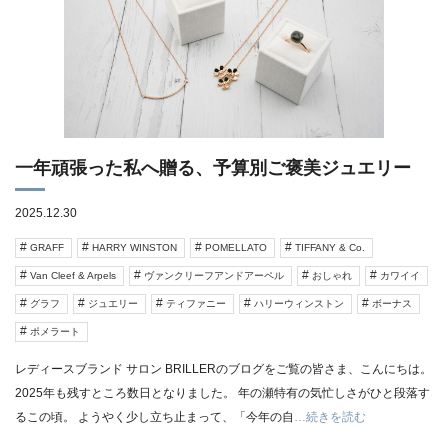
一年頑張った私へ贈る、予算別ご褒美ジュエリー
2025.12.30
GRAFF
HARRY WINSTON
POMELLATO
TIFFANY & Co.
Van Cleef & Arpels
ヴァンクリーフアンドアーペル
おしゃれ
カワイイ
グラフ
ジュエリー
ティファニー
ハリーウィンストン
ボーナス
ポメラート
レディースブランド サロン BRILLERのブログをご覧の皆さま、こんにちは。
2025年も残すところ数日となりました。 年の瀬特有の気忙しさがひと段落す
るこの頃。 ようやく少し立ち止まって、「今年の自
…続きを読む