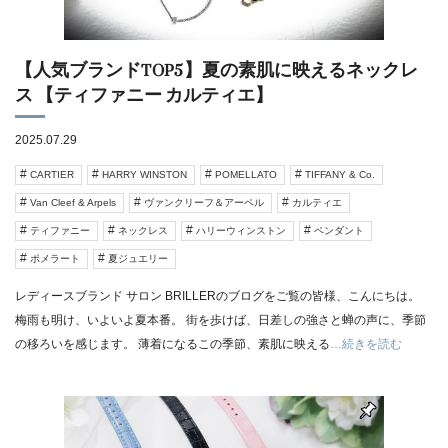
【人気ブランドTOP5】夏の素肌に映えるネックレ
ス 【ティファニー カルティエ】
2025.07.29
CARTIER
HARRY WINSTON
POMELLATO
TIFFANY & Co.
Van Cleef & Arpels
ヴァンクリーフ＆アーペル
カルティエ
ティファニー
ネックレス
ハリーウィンストン
ペンダント
ポメラート
夏ジュエリー
レディースブランド サロン BRILLERのブログをご覧の皆様、こんにちは。
梅雨も明け、いよいよ夏本番。 街を歩けば、日差しの強さと蝉の声に、季節
の移ろいを感じます。 薄着になるこの季節、素肌に映える
…続きを読む