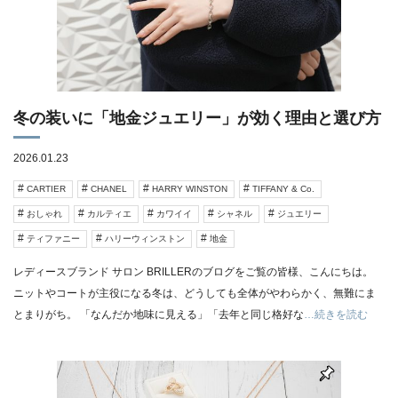
冬の装いに「地金ジュエリー」が効く理由と選び方
2026.01.23
CARTIER
CHANEL
HARRY WINSTON
TIFFANY & Co.
おしゃれ
カルティエ
カワイイ
シャネル
ジュエリー
ティファニー
ハリーウィンストン
地金
レディースブランド サロン BRILLERのブログをご覧の皆様、こんにちは。
ニットやコートが主役になる冬は、どうしても全体がやわらかく、無難にま
とまりがち。 「なんだか地味に見える」「去年と同じ格好な
…続きを読む