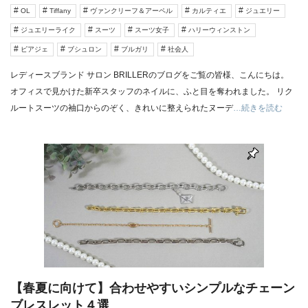
OL
Tiffany
ヴァンクリーフ＆アーペル
カルティエ
ジュエリー
ジュエリーライク
スーツ
スーツ女子
ハリーウィンストン
ピアジェ
ブシュロン
ブルガリ
社会人
レディースブランド サロン BRILLERのブログをご覧の皆様、こんにちは。
オフィスで見かけた新卒スタッフのネイルに、ふと目を奪われました。 リク
ルートスーツの袖口からのぞく、きれいに整えられたヌーデ
…続きを読む
【春夏に向けて】合わせやすいシンプルなチェーン
ブレスレット４選