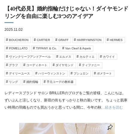
【40代必見】婚約指輪だけじゃない！ダイヤモンド
リングを自由に楽しむ3つのアイデア
2025.11.02
BOUCHERON
CARTIER
GRAFF
HARRYWINSTON
HERMES
POMELLATO
TIFFANY & Co.
Van Cleef & Arpels
ヴァンクリーフアンドアーペル
エルメス
カルティエ
カワイイ
グラフ
コーディネート
ダイヤモンド
ティファニー
デイリーユース
ハリーウィンストン
ブシュロン
ポメラート
リング
婚約指輪
手元コーデの教科書
レディースブランド サロン BRILLERのブログをご覧の皆様、こんにちは。
ずいぶんと涼しくなり、新宿の街もすっかりと秋の装いです。 ちょっと肌寒
い時用の羽織ものでも買おうかと思っている間に、今年の秋
…続きを読む