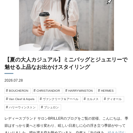
【夏の大人カジュアル】ミニバッグとジュエリーで
魅せる上品なお出かけスタイリング
2026.07.28
BOUCHERON
CHRISTIANDIOR
HARRYWINSTON
HERMES
Van Cleef & Arpels
ヴァンクリーフ＆アーペル
エルメス
ディオール
ハリーウィンストン
ブシュロン
レディースブランド サロンBRILLERのブログをご覧の皆様、こんにちは。 季
節はすっかり夏へと移り変わり、眩しい日差しに心の浮き立つ季節がやって
まいりました。晴れ渡る空を眺めていると、自然と「次の休み
…続きを読む