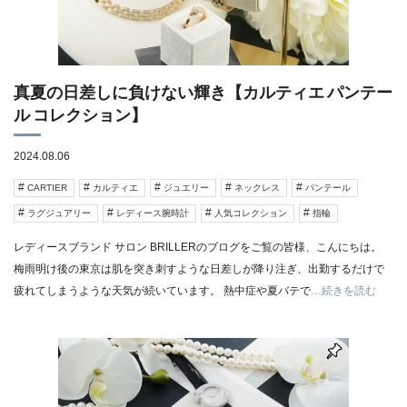
真夏の日差しに負けない輝き【カルティエ パンテー
ル コレクション】
2024.08.06
CARTIER
カルティエ
ジュエリー
ネックレス
パンテール
ラグジュアリー
レディース腕時計
人気コレクション
指輪
レディースブランド サロン BRILLERのブログをご覧の皆様、こんにちは。
梅雨明け後の東京は肌を突き刺すような日差しが降り注ぎ、出勤するだけで
疲れてしまうような天気が続いています。 熱中症や夏バテで
…続きを読む