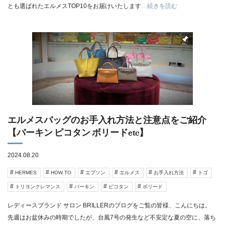
とも選ばれたエルメスTOP10をお届けいたします
…続きを読む
エルメスバッグのお手入れ方法と注意点をご紹介
【バーキン ピコタン ボリードetc】
2024.08.20
HERMES
HOW TO
エプソン
エルメス
お手入れ方法
トゴ
トリヨンクレマンス
バーキン
ピコタン
ボリード
レディースブランド サロン BRILLERのブログをご覧の皆様、こんにちは。
先週はお盆休みの時期でしたが、台風7号の発生など不安定な夏の空に、落ち