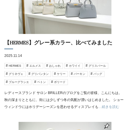
【HERMES】グレー系カラー、比べてみました
2025.11.14
HERMES
エルメス
おしゃれ
カワイイ
グリスパール
グリネヴェ
グリパンタン
ケリー
バーキン
バッグ
ブルーグラシエ
ベトン
ボリード
レディースブランド サロン BRILLERのブログをご覧の皆様、こんにちは。
秋の深まりとともに、街には少しずつ冬の気配が漂いはじめました。 ショー
ウィンドウにはホリデーシーズンを思わせるディスプレイも
…続きを読む