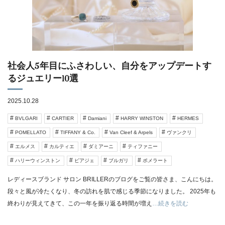
社会人5年目にふさわしい、自分をアップデートす
るジュエリー10選
2025.10.28
BVLGARI
CARTIER
Damiani
HARRY WINSTON
HERMES
POMELLATO
TIFFANY & Co.
Van Cleef & Arpels
ヴァンクリ
エルメス
カルティエ
ダミアーニ
ティファニー
ハリーウィンストン
ピアジェ
ブルガリ
ポメラート
レディースブランド サロン BRILLERのブログをご覧の皆さま、こんにちは。
段々と風が冷たくなり、冬の訪れを肌で感じる季節になりました。 2025年も
終わりが見えてきて、この一年を振り返る時間が増え
…続きを読む