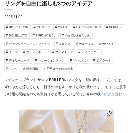
リングを自由に楽しむ3つのアイデア
2025.11.02
BOUCHERON
CARTIER
GRAFF
HARRYWINSTON
HERMES
POMELLATO
TIFFANY & Co.
Van Cleef & Arpels
ヴァンクリーフアンドアーペル
エルメス
カルティエ
カワイイ
グラフ
コーディネート
ダイヤモンド
ティファニー
デイリーユース
ハリーウィンストン
ブシュロン
ポメラート
リング
婚約指輪
手元コーデの教科書
レディースブランド サロン BRILLERのブログをご覧の皆様、こんにちは。
ずいぶんと涼しくなり、新宿の街もすっかりと秋の装いです。 ちょっと肌寒
い時用の羽織ものでも買おうかと思っている間に、今年の秋
…続きを読む