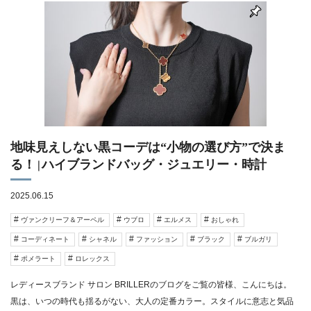
地味見えしない黒コーデは“小物の選び方”で決ま
る！ | ハイブランドバッグ・ジュエリー・時計
2025.06.15
ヴァンクリーフ＆アーペル
ウブロ
エルメス
おしゃれ
コーディネート
シャネル
ファッション
ブラック
ブルガリ
ポメラート
ロレックス
レディースブランド サロン BRILLERのブログをご覧の皆様、こんにちは。
黒は、いつの時代も揺るがない、大人の定番カラー。スタイルに意志と気品