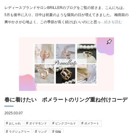
レディースブランドサロンBRILLERのブログをご覧の皆さま、こんにちは。
5月も後半に入り、日中は初夏のような陽気の日が増えてきました。 梅雨前の
爽やかさが心地よく、この季節が長く続けばいいのにと思っ
…続きを読む
春に着けたい ポメラートのリング重ね付けコーデ
2025.03.07
おしゃれ
ダイヤモンド
ピンクゴールド
ポメラート
ラグジュアリー
リング
指輪