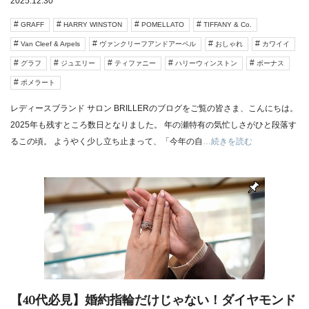
2025.12.30
GRAFF
HARRY WINSTON
POMELLATO
TIFFANY & Co.
Van Cleef & Arpels
ヴァンクリーフアンドアーペル
おしゃれ
カワイイ
グラフ
ジュエリー
ティファニー
ハリーウィンストン
ボーナス
ポメラート
レディースブランド サロン BRILLERのブログをご覧の皆さま、こんにちは。
2025年も残すところ数日となりました。 年の瀬特有の気忙しさがひと段落す
るこの頃。 ようやく少し立ち止まって、「今年の自
…続きを読む
【40代必見】婚約指輪だけじゃない！ダイヤモンド