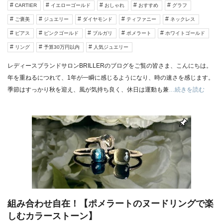
CARTIER
イエローゴールド
おしゃれ
おすすめ
グラフ
ご褒美
ジュエリー
ダイヤモンド
ティファニー
ネックレス
ピアス
ピンクゴールド
ブルガリ
ポメラート
ホワイトゴールド
リング
予算30万円以内
人気ジュエリー
レディースブランドサロンBRILLERのブログをご覧の皆さま、こんにちは。
年を重ねるにつれて、1年が一瞬に感じるようになり、時の速さを感じます。
季節はすっかり秋を迎え、風が気持ち良く、休日は運動も兼
…続きを読む
組み合わせ自在！【ポメラートのヌードリングで楽
しむカラーストーン】