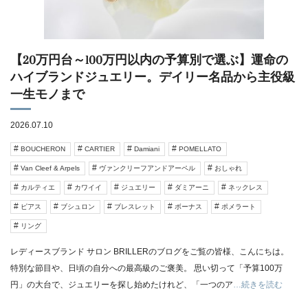
【20万円台～100万円以内の予算別で選ぶ】運命の
ハイブランドジュエリー。デイリー名品から主役級
一生モノまで
2026.07.10
BOUCHERON
CARTIER
Damiani
POMELLATO
Van Cleef & Arpels
ヴァンクリーフアンドアーペル
おしゃれ
カルティエ
カワイイ
ジュエリー
ダミアーニ
ネックレス
ピアス
ブシュロン
ブレスレット
ボーナス
ポメラート
リング
レディースブランド サロン BRILLERのブログをご覧の皆様、こんにちは。
特別な節目や、日頃の自分への最高級のご褒美。 思い切って「予算100万
円」の大台で、ジュエリーを探し始めたけれど、「一つのア
…続きを読む