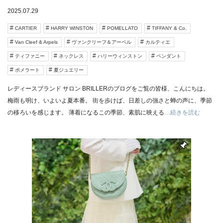
2025.07.29
CARTIER
HARRY WINSTON
POMELLATO
TIFFANY & Co.
Van Cleef & Arpels
ヴァンクリーフ＆アーペル
カルティエ
ティファニー
ネックレス
ハリーウィンストン
ペンダント
ポメラート
夏ジュエリー
レディースブランド サロン BRILLERのブログをご覧の皆様、こんにちは。
梅雨も明け、いよいよ夏本番。 街を歩けば、日差しの強さと蝉の声に、季節
の移ろいを感じます。 薄着になるこの季節、素肌に映える
…続きを読む