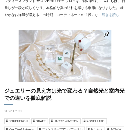
レディースブランド サロンBRILLERのブログをご覧の皆様、こんにちは。 日
差しが一段と眩しくなり、本格的な夏の訪れを感じる季節になりました。 軽
やかなお洋服が増えるこの時期、コーディネートの主役にな
…続きを読む
ジュエリーの見え方は光で変わる？自然光と室内光
での違いを徹底解説
2026.05.22
BOUCHERON
GRAFF
HARRY WINSTON
POMELLATO
Van Cleef & Arpels
ヴァンクリーフアンドアーペル
おしゃれ
カワイイ