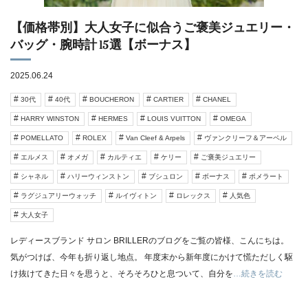
【価格帯別】大人女子に似合うご褒美ジュエリー・
バッグ・腕時計 15選【ボーナス】
2025.06.24
30代
40代
BOUCHERON
CARTIER
CHANEL
HARRY WINSTON
HERMES
LOUIS VUITTON
OMEGA
POMELLATO
ROLEX
Van Cleef & Arpels
ヴァンクリーフ＆アーペル
エルメス
オメガ
カルティエ
ケリー
ご褒美ジュエリー
シャネル
ハリーウィンストン
ブシュロン
ボーナス
ポメラート
ラグジュアリーウォッチ
ルイヴィトン
ロレックス
人気色
大人女子
レディースブランド サロン BRILLERのブログをご覧の皆様、こんにちは。
気がつけば、今年も折り返し地点。 年度末から新年度にかけて慌ただしく駆
け抜けてきた日々を思うと、そろそろひと息ついて、自分を
…続きを読む