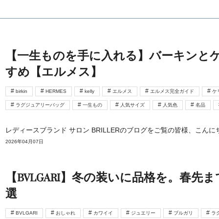
【一生ものを手に入れる】バーキンと
すめ【エルメス】
birkin
HERMES
kelly
エルメス
エルメス完全ガイド
ケ
ラグジュアリーバッグ
一生もの
人気サイズ
人気色
名品
レディースブランド サロン BRILLERのブログをご覧の皆様、こん
2026年04月07日
【BVLGARI】冬の装いに品格を。春先
選
BVLGARI
おしゃれ
カワイイ
ジュエリー
ブルガリ
ラ