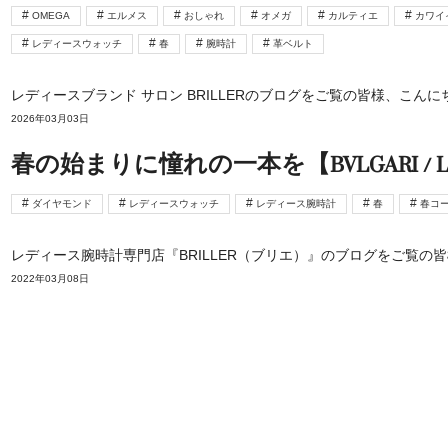
OMEGA
エルメス
おしゃれ
オメガ
カルティエ
カワイ
レディースウォッチ
春
腕時計
革ベルト
レディースブランド サロン BRILLERのブログをご覧の皆様、こん
2026年03月03日
春の始まりに憧れの一本を【BVLGARI / LOUIS
ダイヤモンド
レディースウォッチ
レディース腕時計
春
春コ
レディース腕時計専門店『BRILLER（ブリエ）』のブログをご覧の皆
2022年03月08日