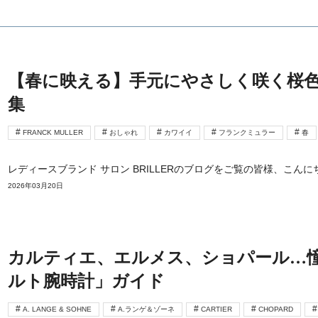
【春に映える】手元にやさしく咲く桜
集
FRANCK MULLER
おしゃれ
カワイイ
フランクミュラー
春
レディースブランド サロン BRILLERのブログをご覧の皆様、こん
2026年03月20日
カルティエ、エルメス、ショパール…
ルト腕時計」ガイド
A. LANGE & SOHNE
A.ランゲ＆ゾーネ
CARTIER
CHOPARD