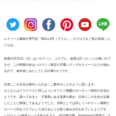
レディース腕時計専門店『BRILLER（ブリエ）』のブログをご覧の皆様こん
にちは。
来週10月31日（日）はハロウィン。コスプレ…仮装は行ったことが無いので
すが、この時期の街はハロウィン限定の可愛いグッズやスイーツなどが溢れ
るので、毎年楽しみにしている行事の1つです。
日本にこの文化が根付いたのはここ数年のことのように思います。
もともとはクリスマスと同じようにキリスト教圏のヨーロッパ発祥の文化の
ようです。調べてみると、千葉県にある某夢の国が、日本にこの文化が定着
したことに関係してあるようでした。当時としては珍しくハロウィン期間だ
けパーク内をコスプレして歩けるような取り組みが行われていたようです。
ハロウィン=仮装という文化が広まり、2010年以降、Instagramの登場で「イ