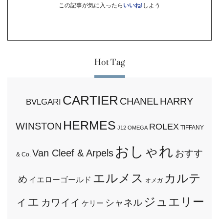
この記事が気に入ったら
いいね!
しよう
Hot Tag
CARTIER
CHANEL
HARRY
BVLGARI
HERMES
WINSTON
ROLEX
TIFFANY
J12
OMEGA
おしゃれ
Van Cleef & Arpels
おすす
& Co.
エルメス
カルテ
め
イエローゴールド
オメガ
ィエ
ジュエリー
カワイイ
シャネル
ケリー