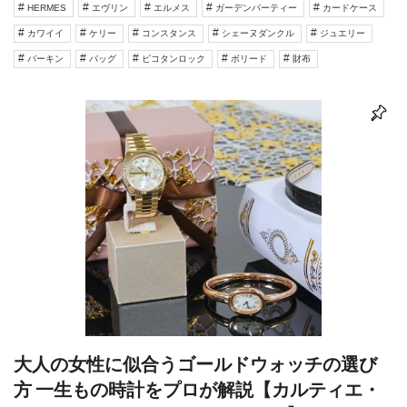
HERMES
エヴリン
エルメス
ガーデンパーティー
カードケース
カワイイ
ケリー
コンスタンス
シェーヌダンクル
ジュエリー
バーキン
バッグ
ピコタンロック
ボリード
財布
大人の女性に似合うゴールドウォッチの選び
方 一生もの時計をプロが解説【カルティエ・