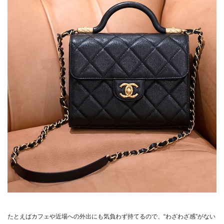
たとえばカフェや近場への外出にも気負わず持てるので、“わざわざ感”がない