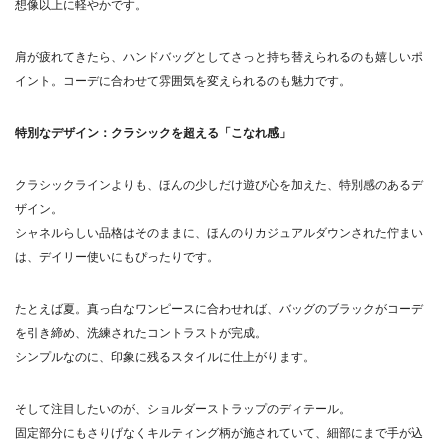
想像以上に軽やかです。
肩が疲れてきたら、ハンドバッグとしてさっと持ち替えられるのも嬉しいポ
イント。コーデに合わせて雰囲気を変えられるのも魅力です。
特別なデザイン：クラシックを超える「こなれ感」
クラシックラインよりも、ほんの少しだけ遊び心を加えた、特別感のあるデ
ザイン。
シャネルらしい品格はそのままに、ほんのりカジュアルダウンされた佇まい
は、デイリー使いにもぴったりです。
たとえば夏。真っ白なワンピースに合わせれば、バッグのブラックがコーデ
を引き締め、洗練されたコントラストが完成。
シンプルなのに、印象に残るスタイルに仕上がります。
そして注目したいのが、ショルダーストラップのディテール。
固定部分にもさりげなくキルティング柄が施されていて、細部にまで手が込