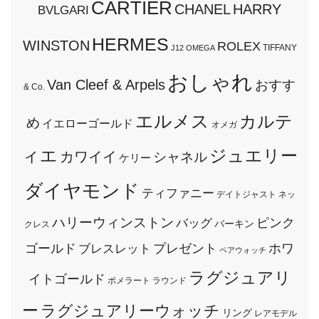
CARTIER
CHANEL
HARRY
BVLGARI
HERMES
WINSTON
ROLEX
TIFFANY
J12
OMEGA
おしゃれ
Van Cleef & Arpels
おすす
& Co.
エルメス
カルテ
め
イエローゴールド
オメガ
ィエ
ジュエリー
カワイイ
シャネル
ケリー
ダイヤモンド
ティファニー
デイトジャスト
ネッ
ハリーウィンストン
ピンク
バッグ
バーキン
クレス
ゴールド
プレゼント
ホワ
ブレスレット
ペアウォッチ
ラグジュアリ
イトゴールド
ポメラート
ラウンド
ー
ラグジュアリーウォッチ
リング
レアモデル