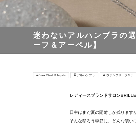
迷わないアルハンブラの選
ーフ＆アーペル】
Van Cleef & Arpels
アルハンブラ
ヴァンクリーフ＆ア
レディースブランドサロンBRILLE
日中はまだ夏の陽射しが残ります
そんな移ろう季節に、どんな装い