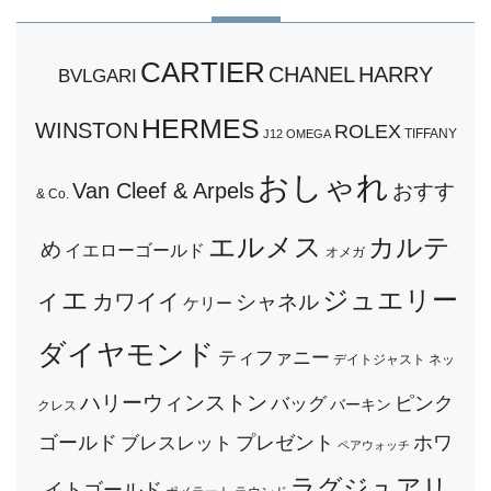
CARTIER
CHANEL
HARRY
BVLGARI
HERMES
WINSTON
ROLEX
TIFFANY
J12
OMEGA
おしゃれ
Van Cleef & Arpels
おすす
& Co.
エルメス
カルテ
め
イエローゴールド
オメガ
ィエ
ジュエリー
カワイイ
シャネル
ケリー
ダイヤモンド
ティファニー
デイトジャスト
ネッ
ハリーウィンストン
ピンク
バッグ
バーキン
クレス
ゴールド
プレゼント
ホワ
ブレスレット
ペアウォッチ
ラグジュアリ
イトゴールド