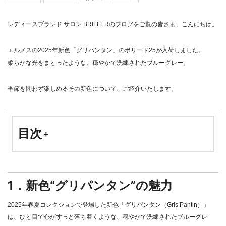
レディースブランド サロン BRILLER
のブログをご覧の皆さま、こんにちは。
エルメスの2025年新色「グリパンタン」のボリード25が入荷しました。
柔らかな光をまとったような、穏やかで洗練されたブルーグレー。
季節を問わず楽しめるその新色について、ご紹介いたします。
目次
新色“グリパンタン”の魅力
エルメスのグレーを比べてわかる、“グリパ
1．新色“グリパンタン”の魅力
ンタン”の奥ゆかしさ
2025年春夏コレクションで登場した新色「グリパンタン（Gris Pantin）」
ボリード25 × グリパンタン
は、ひと目で心がすっと落ち着くような、穏やかで洗練されたブルーグレ