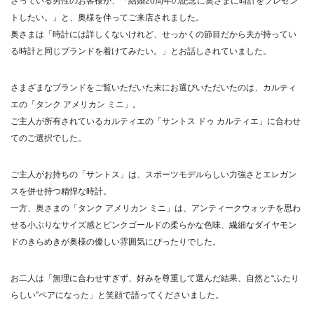
さっている男性のお客様が、「結婚20周年の記念に奥さまに時計をプレゼン
トしたい。」と、奥様を伴ってご来店されました。
奥さまは「時計には詳しくないけれど、せっかくの節目だから夫が持ってい
る時計と同じブランドを着けてみたい。」とお話しされていました。
さまざまなブランドをご覧いただいた末にお選びいただいたのは、カルティ
エの「タンク アメリカン ミニ」。
ご主人が所有されているカルティエの「サントス ドゥ カルティエ」に合わせ
てのご選択でした。
ご主人がお持ちの「サントス」は、スポーツモデルらしい力強さとエレガン
スを併せ持つ精悍な時計。
一方、奥さまの「タンク アメリカン ミニ」は、アンティークウォッチを思わ
せる小ぶりなサイズ感とピンクゴールドの柔らかな色味、繊細なダイヤモン
ドのきらめきが奥様の優しい雰囲気にぴったりでした。
お二人は「無理に合わせすぎず、好みを尊重して選んだ結果、自然と“ふたり
らしい”ペアになった」と笑顔で語ってくださいました。