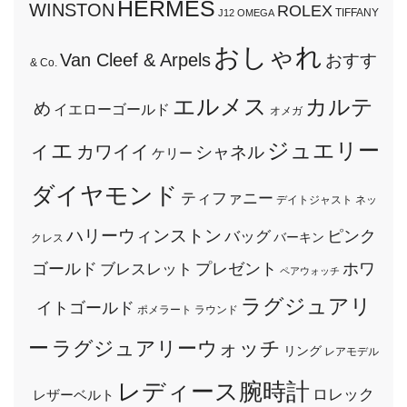
HERMES
WINSTON
ROLEX
TIFFANY
J12
OMEGA
おしゃれ
Van Cleef & Arpels
おすす
& Co.
エルメス
カルテ
め
イエローゴールド
オメガ
ィエ
ジュエリー
カワイイ
シャネル
ケリー
ダイヤモンド
ティファニー
デイトジャスト
ネッ
ハリーウィンストン
ピンク
バッグ
バーキン
クレス
ゴールド
プレゼント
ホワ
ブレスレット
ペアウォッチ
ラグジュアリ
イトゴールド
ポメラート
ラウンド
ー
ラグジュアリーウォッチ
リング
レアモデル
レディース腕時計
ロレック
レザーベルト