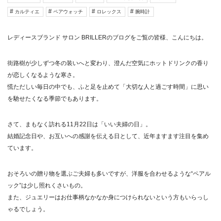
カルティエ
ペアウォッチ
ロレックス
腕時計
レディースブランド サロン BRILLER
のブログをご覧の皆様、こんにちは。
街路樹が少しずつ冬の装いへと変わり、澄んだ空気にホットドリンクの香り
が恋しくなるような寒さ。
慌ただしい毎日の中でも、ふと足を止めて「大切な人と過ごす時間」に思い
を馳せたくなる季節でもあります。
さて、まもなく訪れる11月22日は「いい夫婦の日」。
結婚記念日や、お互いへの感謝を伝える日として、近年ますます注目を集め
ています。
おそろいの贈り物を選ぶご夫婦も多いですが、洋服を合わせるような“ペアル
ック”は少し照れくさいもの。
また、ジュエリーはお仕事柄なかなか身につけられないという方もいらっし
ゃるでしょう。