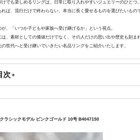
づけでも楽しめるリングは、日常に取り入れやすいジュエリーのひとつ
あれば、流行だけで終わらない、本当に長く愛せるものを選びたいもの
のが、「いつか子どもや家族へ受け継げるか」という視点。
には、素材としての価値だけでなく、その人だけの思い出や歴史も刻ま
先の世代へと受け継いでいきたい名品リングをご紹介いたします。
目次
カルティエ ラブ
ティファニー ティファニー T
ヴァン クリーフ＆アーペル ペルレ
 クラシックモデル ピンクゴールド 10号 B4047150
ブシュロン エピュール
まとめ