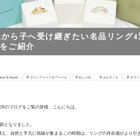
親から子へ受け継ぎたい名品リング
をご紹介
leef & Arpels
ヴァンクリーフ＆アーペル
おしゃれ
カルティエ
カワイ
ER
のブログをご覧の皆様、こんにちは。
季節となりました。
増え、自然と手元に視線が集まるこの時期は、リングの存在感がより引