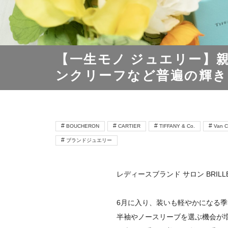
【一生モノ ジュエリー】
ンクリーフなど普遍の輝き
BOUCHERON
CARTIER
TIFFANY & Co.
Van C
ブランドジュエリー
レディースブランド サロン BRILL
6月に入り、装いも軽やかになる
半袖やノースリーブを選ぶ機会が