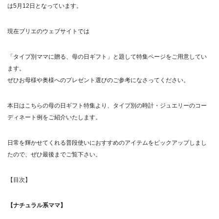
は
5
月
12
日となっています。
現在ブリエのウェブサイトでは
「
タイプ別ママに贈る、母の日ギフト
」と題して
特集ページ
をご用意してい
ます。
ぜひお母様や奥様へのプレゼント選びのご参考になさってください。
本日はこちらの母の日ギフト特集より、タイプ別の時計・ジュエリーのコー
ディネート例をご紹介いたします。
日常を輝かせてくれる普段使いにおすすめのアイテムをピックアップしまし
たので、ぜひ最後までご覧下さい。
【目次】
【ナチュラル系ママ】