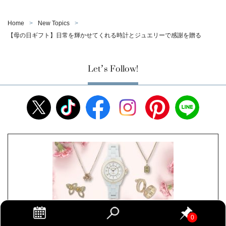
Home
New Topics
【母の日ギフト】日常を輝かせてくれる時計とジュエリーで感謝を贈る
Let’s Follow!
この記事が気に入ったら
いいね!
しよう
0