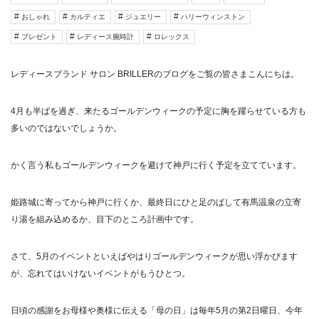
おしゃれ
カルティエ
ジュエリー
ハリーウィンストン
プレゼント
レディース腕時計
ロレックス
レディースブランド サロン BRILLER
のブログをご覧の皆さまこんにちは。
4月も半ばを過ぎ、来たるゴールデンウィークの予定に胸を躍らせている方も
多いのではないでしょうか。
かく言う私もゴールデンウィークを避けて神戸に行く予定を立てています。
姫路城に寄ってから神戸に行くか、最終日にひと足のばして有馬温泉の立寄
り湯を組み込めるか、目下のところ計画中です。
さて、5月のイベントといえばやはりゴールデンウィークが思い浮かびます
が、忘れてはいけないイベントがもうひとつ。
日頃の感謝をお母様や奥様に伝える「母の日」は毎年
5
月の第
2
日曜日、今年