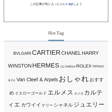
この記事が気に入ったら
いいね!
しよう
Hot Tag
CARTIER
CHANEL
HARRY
BVLGARI
HERMES
WINSTON
ROLEX
TIFFANY
J12
OMEGA
おしゃれ
Van Cleef & Arpels
おすす
& Co.
エルメス
カルテ
め
イエローゴールド
オメガ
ィエ
ジュエリー
カワイイ
シャネル
ケリー