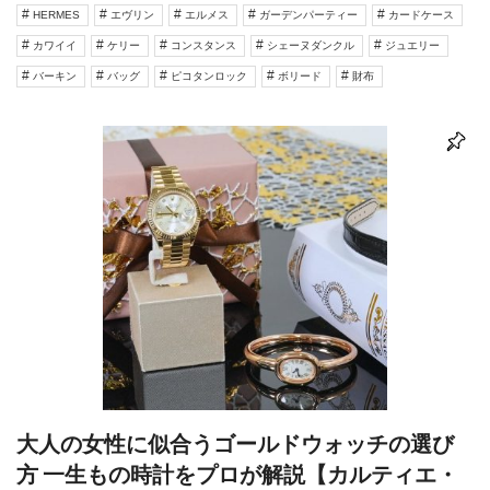
HERMES
エヴリン
エルメス
ガーデンパーティー
カードケース
カワイイ
ケリー
コンスタンス
シェーヌダンクル
ジュエリー
バーキン
バッグ
ピコタンロック
ボリード
財布
大人の女性に似合うゴールドウォッチの選び
方 一生もの時計をプロが解説【カルティエ・