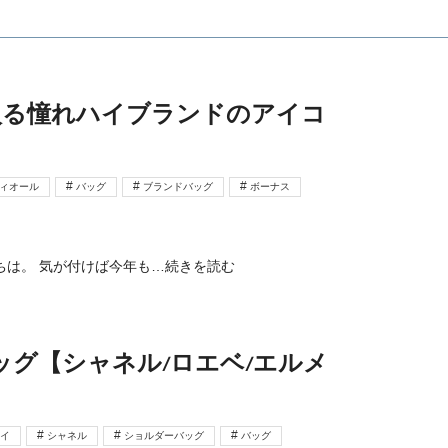
入る憧れハイブランドのアイコ
ィオール
バッグ
ブランドバッグ
ボーナス
にちは。 気が付けば今年も
…続きを読む
ッグ【シャネル/ロエベ/エルメ
イ
シャネル
ショルダーバッグ
バッグ