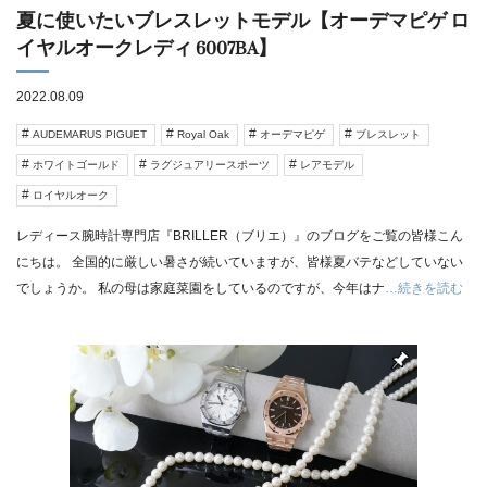
夏に使いたいブレスレットモデル【オーデマピゲ ロ
イヤルオークレディ 6007BA】
2022.08.09
AUDEMARUS PIGUET
Royal Oak
オーデマピゲ
ブレスレット
ホワイトゴールド
ラグジュアリースポーツ
レアモデル
ロイヤルオーク
レディース腕時計専門店『BRILLER（ブリエ）』のブログをご覧の皆様こん
にちは。 全国的に厳しい暑さが続いていますが、皆様夏バテなどしていない
でしょうか。 私の母は家庭菜園をしているのですが、今年はナ
…続きを読む