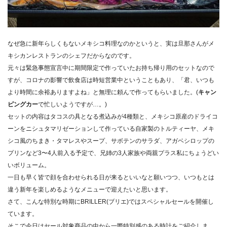
なぜ急に新年らしくもないメキシコ料理なのかというと、
実は旦那さんがメ
キシカンレストランのシェフだからなのです。
元々は緊急事態宣言中に期間限定で作っていたお持ち帰り用のセッ
トなので
すが、
コロナの影響で飲食店は時短営業中ということもあり、「君、
いつも
より時間に余裕ありますよね」
と無理に頼んで作ってもらいました。(
キャン
ピングカー
で忙しいようですが…。)
セットの内容はタコスの具となる煮込みが4種類と、
メキシコ原産のドライコ
ーンをニシュタマリゼーションして作って
いる自家製のトルティーヤ、メキ
シコ風のちまき・
タマレスやスープ、サボテンのサラダ、
アガベシロップの
プリンなど3〜4人前入る予定で、
兄姉の3人家族や両親プラス私にちょうどい
いボリューム。
一日も早く皆で顔を合わせられる日が来るといいなと願いつつ、
いつもとは
違う新年を楽しめるようなメニューで迎えたいと思いま
す。
さて、こんな特別な時期にBRILLER(ブリエ)
ではスペシャルセールを開催し
ています。
そこで今日はセール対象商品の中から一際特別感のある時計をご紹
介しま