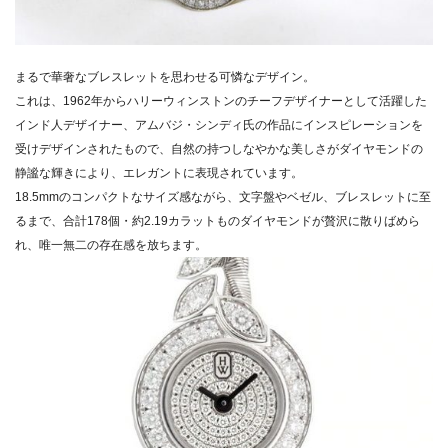
まるで華奢なブレスレットを思わせる可憐なデザイン。
これは、
1962年からハリーウィンストンのチーフデザイナーとして活躍
した
インド人デザイナー、アムバジ・
シンディ氏の作品にインスピレーションを
受けデザインされたもの
で、
自然の持つしなやかな美しさがダイヤモンドの
静謐な輝きにより、
エレガントに表現されています。
18.5mmのコンパクトなサイズ感ながら、文字盤やベゼル、
ブレスレットに至
るまで、合計178個・約2.
19カラットものダイヤモンドが贅沢に散りばめら
れ、
唯一無二の存在感を放ちます。