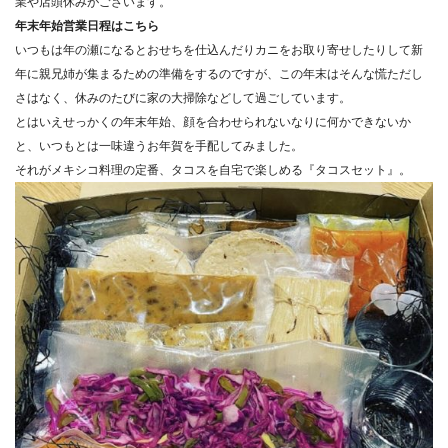
業や店頭休みがございます。
年末年始営業日程はこちら
いつもは年の瀬になるとおせちを仕込んだりカニをお取り寄せした
りして新
年に親兄姉が集まるための準備をするのですが、
この年末はそんな慌ただし
さはなく、
休みのたびに家の大掃除などして過ごしています。
とはいえせっかくの年末年始、
顔を合わせられないなりに何かできないか
と、
いつもとは一味違うお年賀を手配してみました。
それがメキシコ料理の定番、タコスを自宅で楽しめる『
タコスセット』。