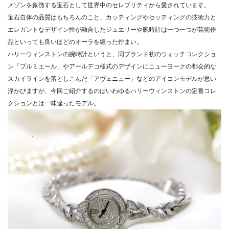
メゾンを象徴する宝石として世界中のセレブリティから愛されて
います。
宝石自体の品質はもちろんのこと、カッティングやセッティングの
技術力と
エレガントなデザイン性が融合したジュエリーや腕時計は
一つ一つが芸術作
品といっても良いほどのオーラを纏った佇まい。
ハリーウィンストンの腕時計というと、
同ブランド初のウォッチコレクショ
ン「プルミエール」
やアールデコ様式のデザインにニューヨークの都会的な
スカイライ
ンを落としこんだ「アヴェニュー」
などのアイコンモデルが思い
浮かびますが、
今回ご紹介するのはいわゆるハリーウィンストンの定番コレ
クショ
ンとは一味違ったモデル。