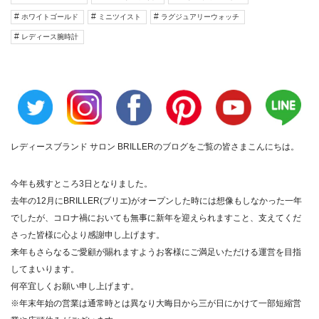
ホワイトゴールド
ミニツイスト
ラグジュアリーウォッチ
レディース腕時計
レディースブランド サロン BRILLER
のブログをご覧の皆さまこんにちは。
今年も残すところ3日となりました。
去年の12月にBRILLER(ブリエ)
がオープンした時には想像もしなかった一年
でしたが、コロナ禍に
おいても無事に新年を迎えられますこと、
支えてくだ
さった皆様に心より感謝申し上げます。
来年もさらなるご愛顧が賜れますようお客様にご満足いただける運営を目指
してまいります。
何卒宜しくお願い申し上げます。
※年末年始の営業は通常時とは異なり大晦日から三が日にかけて一部短縮営