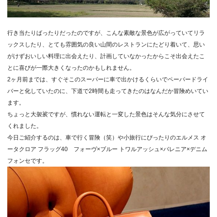
行き当たりばったりだったのですが、
こんな素敵な景色が広がっていてリラ
ックスしたり、とても雰囲気の良い山間のレストランにたどり着いて、
思い
がけずおいしい料理に出会えたり、
計画していなかったからこそ出会えたこ
とに喜びが一際大きくなっ
たのかもしれません。
2ヶ月前までは、
すぐそこのスーパーに車で出かけるくらいでペーパードライ
バーと
化していたのに、
下道で2時間も走ってきたのはなんだか冒険めいてい
ます。
ちょっと大袈裟ですが、
慣れない運転と一変した景色はそんな気分にさせて
くれました。
今日ご紹介するのは、車で行く冒険（笑）や小旅行にぴったりのエルメス オ
ータクロア フラッグ40 フォーヴ×ブルー トワルアッシュ×バレニア×デニム
フォンセです。