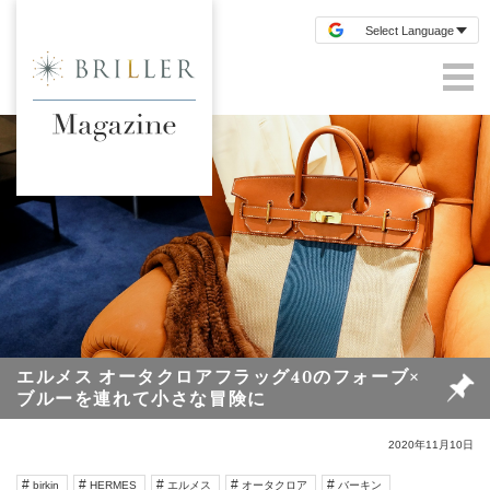
エルメス オータクロアフラッグ40のフォーブ×
ブルーを連れて小さな冒険に
2020年11月10日
birkin
HERMES
エルメス
オータクロア
バーキン