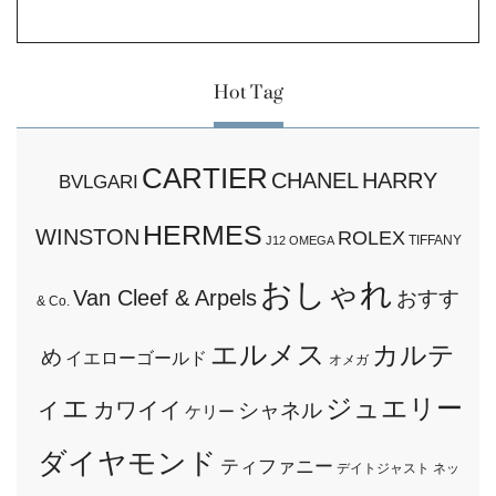
Hot Tag
CARTIER
CHANEL
HARRY
BVLGARI
HERMES
WINSTON
ROLEX
TIFFANY
J12
OMEGA
おしゃれ
Van Cleef & Arpels
おすす
& Co.
エルメス
カルテ
め
イエローゴールド
オメガ
ィエ
ジュエリー
カワイイ
シャネル
ケリー
ダイヤモンド
ティファニー
デイトジャスト
ネッ