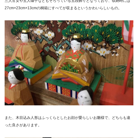
三人官女や五人囃子などもそろっている五段飾りとなっており、収納時には
27cm×23cm×13cmの桐箱にすべてが収まるというかわいらしいもの。
また、木目込み人形はふっくらとしたお顔が愛らしいお雛様で、どちらも違
った良さがあります。