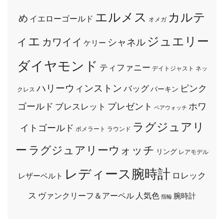
エルメス
カルテ
め
イエローゴールド
オメガ
ィエ
ジュエリー
カワイイ
シャネル
ケリー
ダイヤモンド
ティファニー
デイトジャスト
ネッ
ハリーウィンストン
ピンク
バッグ
バーキン
クレス
ゴールド
プレゼント
ホワ
ブレスレット
ペアウォッチ
ラグジュアリ
イトゴールド
ポメラート
ラウンド
ー
ラグジュアリーウォッチ
リング
レアモデル
レディース腕時計
ロレック
レザーベルト
ス
ヴァンクリーフ＆アーペル
人気色
腕時計
指輪