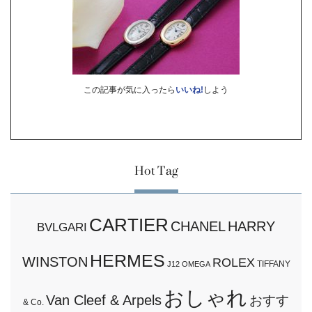
この記事が気に入ったら
いいね!
しよう
Hot Tag
CARTIER
CHANEL
HARRY
BVLGARI
HERMES
WINSTON
ROLEX
TIFFANY
J12
OMEGA
おしゃれ
Van Cleef & Arpels
おすす
& Co.