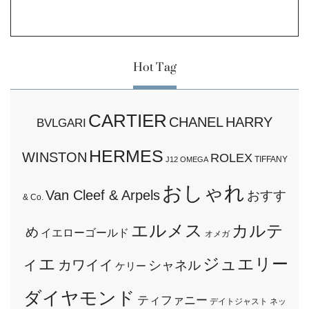
Hot Tag
CARTIER
CHANEL
HARRY
BVLGARI
HERMES
WINSTON
ROLEX
TIFFANY
J12
OMEGA
おしゃれ
Van Cleef & Arpels
おすす
& Co.
エルメス
カルテ
め
イエローゴールド
オメガ
ィエ
ジュエリー
カワイイ
シャネル
ケリー
ダイヤモンド
ティファニー
デイトジャスト
ネッ