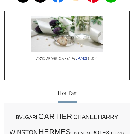
この記事が気に入ったら
いいね!
しよう
Hot Tag
CARTIER
CHANEL
HARRY
BVLGARI
HERMES
WINSTON
ROLEX
TIFFANY
J12
OMEGA