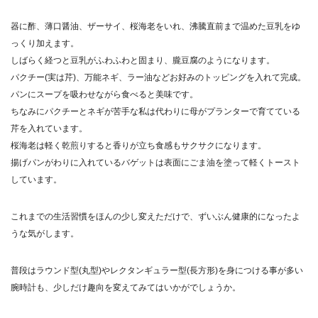
器に酢、薄口醤油、ザーサイ、桜海老をいれ、沸騰直前まで温めた豆乳をゆ
っくり加えます。
しばらく経つと豆乳がふわふわと固まり、朧豆腐のようになります。
パクチー(実は芹)、万能ネギ、ラー油などお好みのトッピングを入れて完成。
パンにスープを吸わせながら食べると美味です。
ちなみにパクチーとネギが苦手な私は代わりに母がプランターで育てている
芹を入れています。
桜海老は軽く乾煎りすると香りが立ち食感もサクサクになります。
揚げパンがわりに入れているバゲットは表面にごま油を塗って軽くトースト
しています。
これまでの生活習慣をほんの少し変えただけで、ずいぶん健康的になったよ
うな気がします。
普段はラウンド型(丸型)やレクタンギュラー型(長方形)を身につける事が多い
腕時計も、少しだけ趣向を変えてみてはいかがでしょうか。