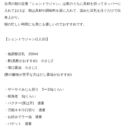
台湾の朝の定番『シェントウジャン』は夜のうちに具材を切ってタッパーに
入れておけば、朝は具材や調味料を器に入れて、温めた豆乳を注ぐだけで出
来上がり。
朝の忙しい時間にも胃にも優しいのでおすすめです。
【シェントウジャン(1人分)】
・無調整豆乳 200ml
・酢(黒酢がおすすめ) 小さじ2
・薄口醤油 小さじ1
(酢の酸味が苦手な方はだし醤油がおすすめ)
・ザーサイみじん切り 5〜10gくらい
・桜海老 3gくらい
・パクチー(実は芹) 適量
・万能ネギ小口切り 適量
・お好みでラー油 適量
・バゲット 適量