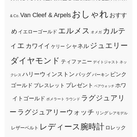
おしゃれ
Van Cleef & Arpels
おすす
& Co.
エルメス
カルテ
め
イエローゴールド
オメガ
ィエ
ジュエリー
カワイイ
シャネル
ケリー
ダイヤモンド
ティファニー
デイトジャスト
ネッ
ハリーウィンストン
ピンク
バッグ
バーキン
クレス
ゴールド
プレゼント
ホワ
ブレスレット
ペアウォッチ
ラグジュアリ
イトゴールド
ポメラート
ラウンド
ー
ラグジュアリーウォッチ
リング
レアモデル
レディース腕時計
ロレック
レザーベルト