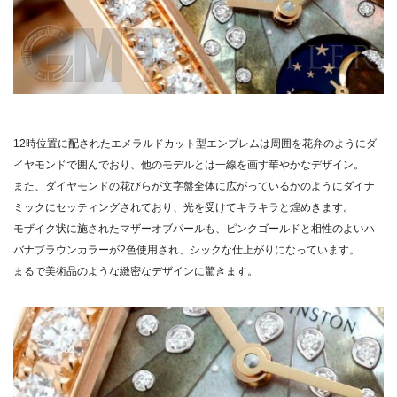
12時位置に配されたエメラルドカット型エンブレムは周囲を花弁のようにダ
イヤモンドで囲んでおり、他のモデルとは一線を画す華やかなデザイン。
また、ダイヤモンドの花びらが文字盤全体に広がっているかのようにダイナ
ミックにセッティングされており、光を受けてキラキラと煌めきます。
モザイク状に施されたマザーオブパールも、ピンクゴールドと相性のよいハ
バナブラウンカラーが2色使用され、シックな仕上がりになっています。
まるで美術品のような緻密なデザインに驚きます。