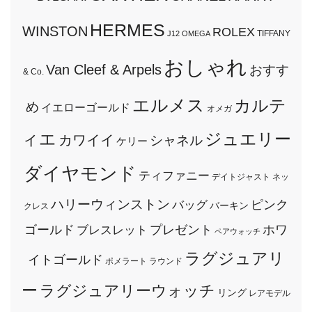
HERMES
WINSTON
ROLEX
TIFFANY
J12
OMEGA
おしゃれ
Van Cleef & Arpels
おすす
& Co.
エルメス
カルテ
め
イエローゴールド
オメガ
ィエ
ジュエリー
カワイイ
シャネル
ケリー
ダイヤモンド
ティファニー
デイトジャスト
ネッ
ハリーウィンストン
ピンク
バッグ
バーキン
クレス
ゴールド
プレゼント
ホワ
ブレスレット
ペアウォッチ
ラグジュアリ
イトゴールド
ポメラート
ラウンド
ー
ラグジュアリーウォッチ
リング
レアモデル