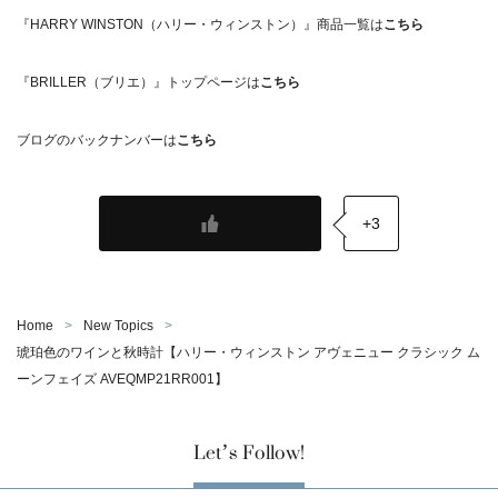
『HARRY WINSTON（ハリー・ウィンストン）』商品一覧は
こちら
『BRILLER（ブリエ）』トップページは
こちら
ブログのバックナンバーは
こちら
+3
Home
New Topics
琥珀色のワインと秋時計【ハリー・ウィンストン アヴェニュー クラシック ム
ーンフェイズ AVEQMP21RR001】
Let’s Follow!