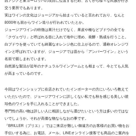
西アジアと東ヨーロッパの境目に位置するため、古くから様々な民族が行き
交う要所でもあります。
実はワインの文化はジョージアから始まっていると言われており、なんと
8000年も前からワイン造りが行われていたとか。
ジョージアワインの特徴は果汁だけでなく、果皮や種などブドウの全てを
「クヴェヴリ」と呼ばれる壺に入れて地中に埋め、発酵・熟成を行うこと。
白ブドウを使っていても綺麗なオレンジ色に仕上がるので、通称オレンジワ
インと呼ばれていますが、ジョージアでは昔から「アンバーワイン」という
名前で親しまれています。
自然派な製法が近年のナチュラルワインブームとも相まって、今とても人気
が高まっているのです。
今回はワインショップに在店されていたインポーターの方にいろいろ教えて
いただいたので、ジョージアワインに詳しくない私でも秋を感じる美しい琥
珀色のワインを手に入れることができました。
専門性の高い物は詳しい人に相談しながら選びたいという方は多いのではな
いでしょうか。それが高価な物ならなおの事です。
『BRILLER（ブリエ）』ではご来店が難しい御遠方のお客様のお買い物をお
手伝いする為に、お電話、メール、LINEオンライン接客でも商品のご案内を