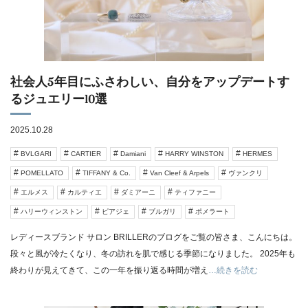
社会人5年目にふさわしい、自分をアップデートす
るジュエリー10選
2025.10.28
BVLGARI
CARTIER
Damiani
HARRY WINSTON
HERMES
POMELLATO
TIFFANY & Co.
Van Cleef & Arpels
ヴァンクリ
エルメス
カルティエ
ダミアーニ
ティファニー
ハリーウィンストン
ピアジェ
ブルガリ
ポメラート
レディースブランド サロン BRILLERのブログをご覧の皆さま、こんにちは。
段々と風が冷たくなり、冬の訪れを肌で感じる季節になりました。 2025年も
終わりが見えてきて、この一年を振り返る時間が増え
…続きを読む