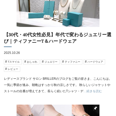
【30代・40代女性必見】年代で変わるジュエリー選
び｜ティファニーT＆ハードウェア
2025.10.26
Tスマイル
おしゃれ
ジュエリー
ティファニー
ハードウェア
レビュー
レディースブランド サロン BRILLERのブログをご覧の皆さま、こんにちは。
一気に季節が進み、朝晩はすっかり秋の涼しさです。 秋らしいジャケットや
ストールの出番が増えてきて、長らく続いたTシャツ・デ
…続きを読む