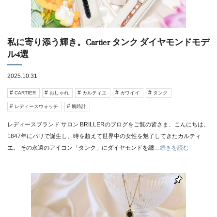
私に寄り添う輝き。Cartier タンク ダイヤモンドモデ
ル4選
2025.10.31
CARTIER
おしゃれ
カルティエ
カワイイ
タンク
レディースウォッチ
腕時計
レディースブランド サロン BRILLERのブログをご覧の皆さま、こんにちは。
1847年にパリで誕生し、時を超えて世界中の女性を魅了してきたカルティ
エ。 その永遠のアイコン「タンク」にダイヤモンドを纏
…続きを読む