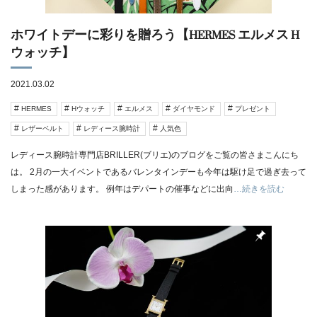
ホワイトデーに彩りを贈ろう【HERMES エルメス H
ウォッチ】
2021.03.02
HERMES
Hウォッチ
エルメス
ダイヤモンド
プレゼント
レザーベルト
レディース腕時計
人気色
レディース腕時計専門店BRILLER(ブリエ)のブログをご覧の皆さまこんにち
は。 2月の一大イベントであるバレンタインデーも今年は駆け足で過ぎ去って
しまった感があります。 例年はデパートの催事などに出向
…続きを読む