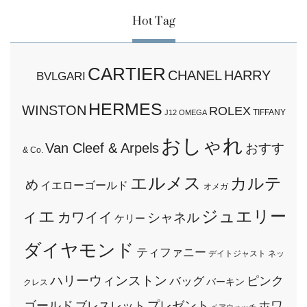
Hot Tag
CARTIER
CHANEL
HARRY
BVLGARI
HERMES
WINSTON
ROLEX
TIFFANY
J12
OMEGA
おしゃれ
Van Cleef & Arpels
おすす
& Co.
エルメス
カルテ
め
イエローゴールド
オメガ
ィエ
ジュエリー
カワイイ
シャネル
ケリー
ダイヤモンド
ティファニー
デイトジャスト
ネッ
ハリーウィンストン
ピンク
バッグ
バーキン
クレス
ゴールド
プレゼント
ホワ
ブレスレット