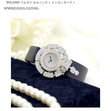
「BVLGARI ブルガリ セルペンティ インカンターティ
SPW30D2GD2L(102538)」