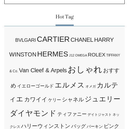
Hot Tag
CARTIER
CHANEL
HARRY
BVLGARI
HERMES
WINSTON
ROLEX
TIFFANY
J12
OMEGA
おしゃれ
Van Cleef & Arpels
おすす
& Co.
エルメス
カルテ
め
イエローゴールド
オメガ
ィエ
ジュエリー
カワイイ
シャネル
ケリー
ダイヤモンド
ティファニー
デイトジャスト
ネッ
ハリーウィンストン
ピンク
バッグ
バーキン
クレス