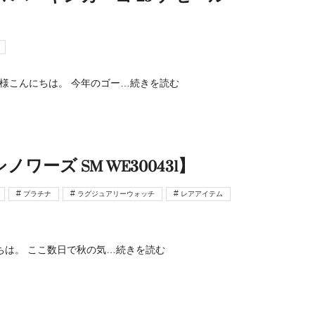
皆様こんにちは。 今年のゴー
…続きを読む
ズ SM WE300431】
プラチナ
ラグジュアリーウォッチ
レアアイテム
にちは。 ここ数日で秋の気
…続きを読む