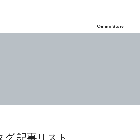
Online Store
タグ 記事リスト