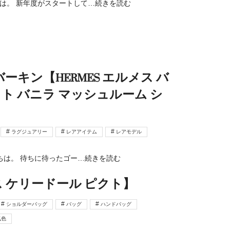
ちは。 新年度がスタートして
…続きを読む
キン【HERMES エルメス バ
ット バニラ マッシュルーム シ
ラグジュアリー
レアアイテム
レアモデル
にちは。 待ちに待ったゴー
…続きを読む
 ケリードール ピクト】
ショルダーバッグ
バッグ
ハンドバッグ
気色