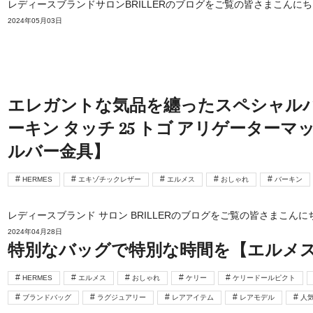
レディースブランドサロンBRILLERのブログをご覧の皆さまこんに
2024年05月03日
エレガントな気品を纏ったスペシャルバー
ーキン タッチ 25 トゴ アリゲーターマ
ルバー金具】
HERMES
エキゾチックレザー
エルメス
おしゃれ
バーキン
レディースブランド サロン BRILLERのブログをご覧の皆さまこん
2024年04月28日
特別なバッグで特別な時間を【エルメス
HERMES
エルメス
おしゃれ
ケリー
ケリードールピクト
ブランドバッグ
ラグジュアリー
レアアイテム
レアモデル
人