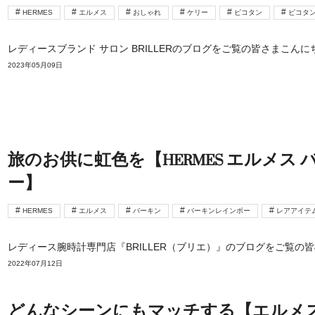
HERMES
エルメス
おしゃれ
ケリー
ピコタン
ピコタ
レディースブランド サロン BRILLERのブログをご覧の皆さまこん
2023年05月09日
旅のお供に虹色を【HERMES エルメス バ
ー】
HERMES
エルメス
バーキン
バーキンレインボー
レアアイテ
レディース腕時計専門店『BRILLER（ブリエ）』のブログをご覧の
2022年07月12日
どんなシーンにもマッチする【エルメス 