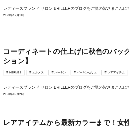
レディースブランド サロン BRILLERのブログをご覧の皆さまこん
2023年12月19日
コーディネートの仕上げに秋色のバッグ
ション】
HERMES
エルメス
バーキン
バーキンセリエ
レアアイテム
レディースブランド サロン BRILLERのブログをご覧の皆さまこん
2023年09月26日
レアアイテムから最新カラーまで！女性