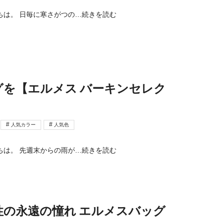
にちは。 日毎に寒さがつの
…続きを読む
を【エルメス バーキンセレク
人気カラー
人気色
にちは。 先週末からの雨が
…続きを読む
の永遠の憧れ エルメスバッグ